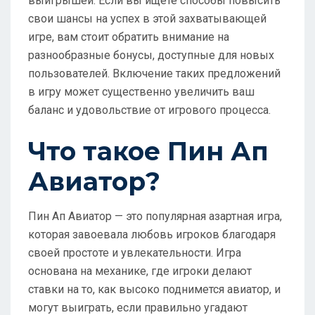
выигрышей. Если вы ищете способы повысить
свои шансы на успех в этой захватывающей
игре, вам стоит обратить внимание на
разнообразные бонусы, доступные для новых
пользователей. Включение таких предложений
в игру может существенно увеличить ваш
баланс и удовольствие от игрового процесса.
Что такое Пин Ап
Авиатор?
Пин Ап Авиатор — это популярная азартная игра,
которая завоевала любовь игроков благодаря
своей простоте и увлекательности. Игра
основана на механике, где игроки делают
ставки на то, как высоко поднимется авиатор, и
могут выиграть, если правильно угадают