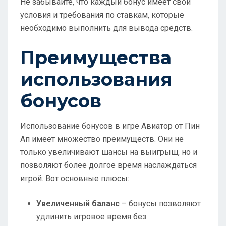
Не забывайте, что каждый бонус имеет свои
условия и требования по ставкам, которые
необходимо выполнить для вывода средств.
Преимущества
использования
бонусов
Использование бонусов в игре Авиатор от Пин
Ап имеет множество преимуществ. Они не
только увеличивают шансы на выигрыш, но и
позволяют более долгое время наслаждаться
игрой. Вот основные плюсы:
Увеличенный баланс
– бонусы позволяют
удлинить игровое время без