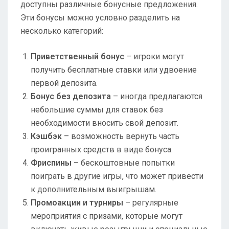
доступны различные бонусные предложения.
Эти бонусы можно условно разделить на
несколько категорий:
Приветственный бонус
– игроки могут
получить бесплатные ставки или удвоение
первой депозита.
Бонус без депозита
– иногда предлагаются
небольшие суммы для ставок без
необходимости вносить свой депозит.
Кэшбэк
– возможность вернуть часть
проигранных средств в виде бонуса.
Фриспины
– бескоштовные попытки
поиграть в другие игры, что может привести
к дополнительным выигрышам.
Промоакции и турниры
– регулярные
мероприятия с призами, которые могут