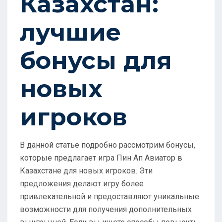
Казахстан:
лучшие
бонусы для
новых
игроков
В данной статье подробно рассмотрим бонусы,
которые предлагает игра Пин Ап Авиатор в
Казахстане для новых игроков. Эти
предложения делают игру более
привлекательной и предоставляют уникальные
возможности для получения дополнительных