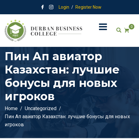
Login
/
Register Now
0
Пин Ап авиатор
Казахстан: лучшие
бонусы для новых
игроков
Home
Uncategorized
Пин Ап авиатор Казахстан: лучшие бонусы для новых
игроков