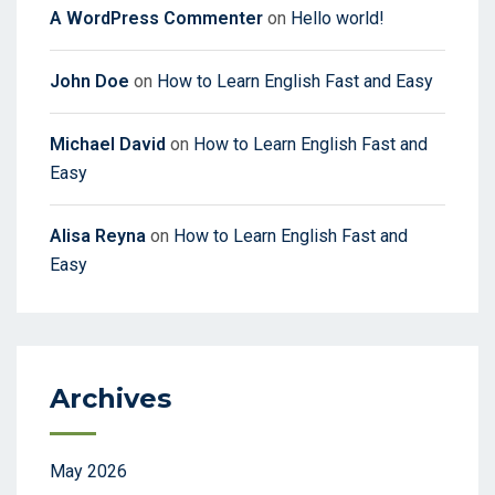
A WordPress Commenter
on
Hello world!
John Doe
on
How to Learn English Fast and Easy
Michael David
on
How to Learn English Fast and
Easy
Alisa Reyna
on
How to Learn English Fast and
Easy
Archives
May 2026