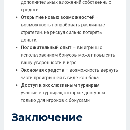
дополнительных вложений собственных
средств.
Открытие новых возможностей
–
возможность попробовать различные
стратегии, не рискуя сильно потерять
деньги.
Положительный опыт
– выигрыш с
использованием бонусов может повысить
вашу уверенность в игре.
Экономия средств
– возможность вернуть
часть проигрышей в виде кэшбэка.
Доступ к эксклюзивным турнирам
–
участие в турнирах, которые доступны
только для игроков с бонусами.
Заключение